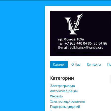
Каталог
О Нас
Контакты
По
Категории
Электропривода
Автосигнализации
Webasto
Электроподогреватели
Подогревы сидений