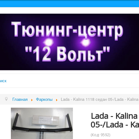
иск
Главная
Фаркопы
Lada - Kalina 1118 седан 05-/Lada - Kalin
Lada - Kalin
05-/Lada - K
(Код:
9592
)