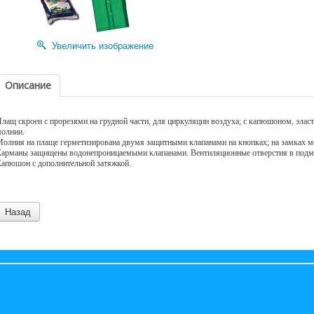
Увеличить изображение
Описание
лащ скроен с прорезями на грудной части, для циркуляции воздуха; с капюшоном, элас
олнии.
олния на плаще герметизирована двумя защитными клапанами на кнопках; на замках мо
арманы защищены водонепроницаемыми клапанами. Вентиляционные отверстия в подм
апюшон с дополнительной затяжкой.