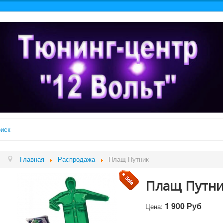
иск
Главная
Распродажа
Плащ Путник
Плащ Путн
1 900 Руб
Цена: