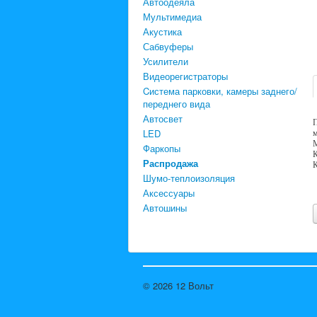
Автоодеяла
Мультимедиа
Акустика
Сабвуферы
Усилители
Видеорегистраторы
Cистема парковки, камеры заднего/
переднего вида
Автосвет
П
LED
м
М
Фаркопы
К
Распродажа
К
Шумо-теплоизоляция
Аксессуары
Автошины
© 2026 12 Вольт