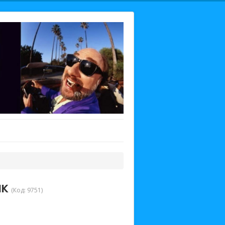
ик
(Код:
9751
)