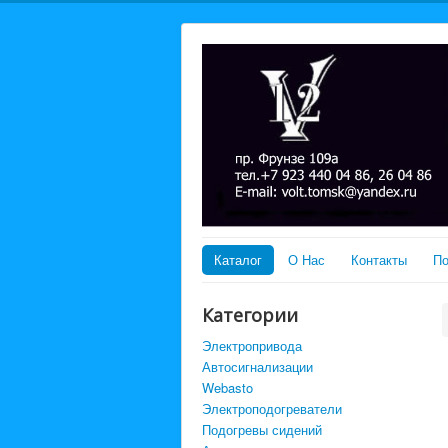
Каталог
О Нас
Контакты
По
Категории
Электропривода
Автосигнализации
Webasto
Электроподогреватели
Подогревы сидений