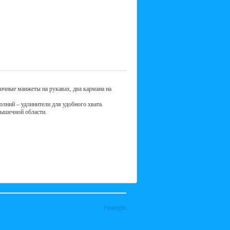
тичные манжеты на рукавах, два кармана на
лний – удлинители для удобного хвата.
ышечной области.
Наверх